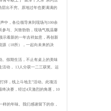
青年献上了“留津十天乐”系列活
动层出不穷。原地过年也要满满的
声中，各位领导来到现场与100余
跃参与、兴致勃勃，现场气氛温馨
预示着新的一年吉祥如意，再创新
能源（18所），一起向未来的决
动。假期生活，不止有桌上的美味
活动， 13人分获一二三获奖。运
打烊，线上斗地主”活动。此项活
终决赛，经过4天激烈的角逐，10
一样的年味。我们感谢留下的你，