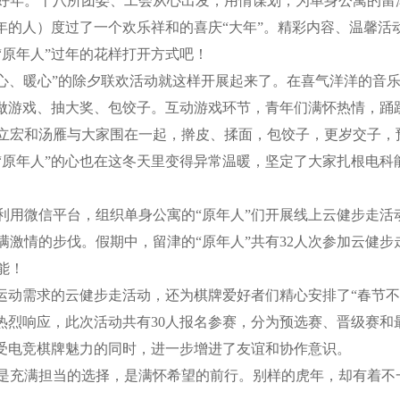
。十八所团委、工会从心出发，用情谋划，为单身公寓的留津
过年的人）度过了一个欢乐祥和的喜庆“大年”。精彩内容、温馨活
“原年人”过年的花样打开方式吧！
心、暖心”的除夕联欢活动就这样开展起来了。在喜气洋洋的音乐
、做游戏、抽大奖、包饺子。互动游戏环节，青年们满怀热情，踊
立宏和汤雁与大家围在一起，擀皮、揉面，包饺子，更岁交子，
“原年人”的心也在这冬天里变得异常温暖，坚定了大家扎根电科
微信平台，组织单身公寓的“原年人”们开展线上云健步走活
激情的步伐。假期中，留津的“原年人”共有32人次参加云健步走
能！
动需求的云健步走活动，还为棋牌爱好者们精心安排了“春节不
热烈响应，此次活动共有30人报名参赛，分为预选赛、晋级赛和最
感受电竞棋牌魅力的同时，进一步增进了友谊和协作意识。
充满担当的选择，是满怀希望的前行。别样的虎年，却有着不