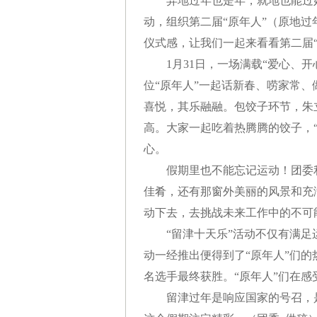
异地过年也是年，就地也能过好年
动，组织第二届“原年人”（原地
仪式感，让我们一起来看看第二届
1月31日，一场满载“爱心、开
位“原年人”一起话新春、唠家常
喜悦，其乐融融。包饺子环节，朱
高。大家一起吃着热腾腾的饺子，
心。
假期里也不能忘记运动！团委利用
佳肴，还有那窗外美丽的风景和充满
动下去，去挑战未来工作中的不可
“留津十天乐”活动不仅有满足运
动一经推出便得到了“原年人”们的
名选手最终获胜。“原年人”们在
留津过年是响应国家的号召，是