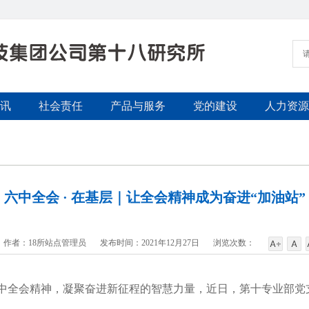
讯
社会责任
产品与服务
党的建设
人力资源
六中全会 · 在基层｜让全会精神成为奋进“加油站”
作者：18所站点管理员
发布时间：2021年12月27日
浏览次数：
全会精神，凝聚奋进新征程的智慧力量，近日，第十专业部党