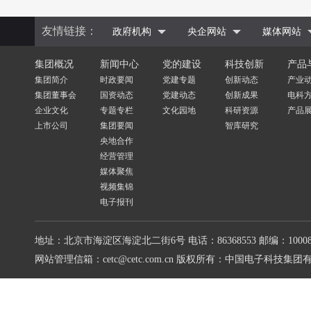
友情链接：
政府机构
央企网站
媒体网站
集团概况
新闻中心
党的建设
科技创新
产品
集团简介
时政要闻
党建专题
创新动态
产业
集团董事会
国资动态
党建动态
创新成果
电科
企业文化
专题专栏
文化园地
科研资源
产品
上市公司
集团要闻
智库研究
央地合作
经营管理
媒体聚焦
视频集锦
电子报刊
地址：北京市海淀区海淀北二街6号
电话：86368553
邮编：10008
网站管理信箱：cetc@cetc.com.cn
版权所有：中国电子科技集团