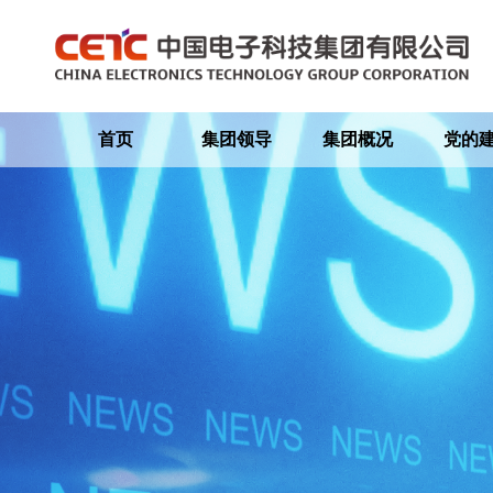
首页
集团领导
集团概况
党的