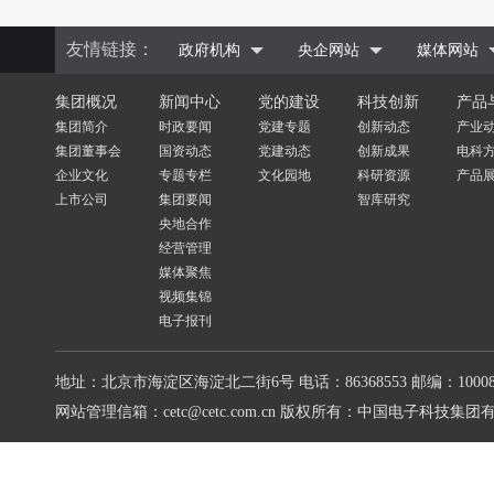
友情链接：
政府机构
央企网站
媒体网站
集团概况
新闻中心
党的建设
科技创新
产品
集团简介
时政要闻
党建专题
创新动态
产业
集团董事会
国资动态
党建动态
创新成果
电科
企业文化
专题专栏
文化园地
科研资源
产品
上市公司
集团要闻
智库研究
央地合作
经营管理
媒体聚焦
视频集锦
电子报刊
地址：北京市海淀区海淀北二街6号
电话：86368553
邮编：10008
网站管理信箱：cetc@cetc.com.cn
版权所有：中国电子科技集团