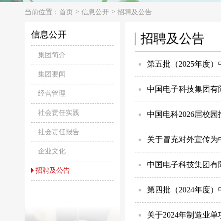
>
>
当前位置：
首页
信息公开
招聘及公告
信息公开
招聘及公告
集团简介
第五批（2025年度
集团要闻
中国电子科技集团有限
经营管理
社会责任实践
中国电科2026届校
社会责任报告
关于冒充对外宣传为
企业文化
中国电子科技集团有限
招聘及公告
第四批（2024年度
关于2024年制造业